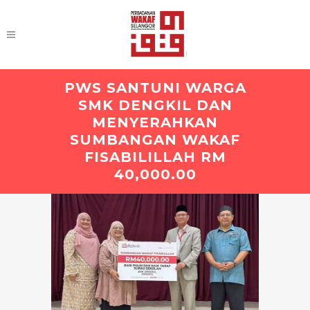
PWS SANTUNI WARGA
SMK DENGKIL DAN
MENYERAHKAN
SUMBANGAN WAKAF
FISABILILLAH RM
40,000.00