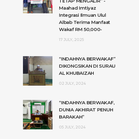
TETAP MENGALIR” -
Maahad Imtiyaz
Integrasi Ilmuan Ulul
Albab Terima Manfaat
Wakaf RM 50,000-
17 JULY, 2025
“INDAHNYA BERWAKAF”
DIKONGSIKAN DI SURAU
AL KHUBAIZAH
02 JULY, 2024
“INDAHNYA BERWAKAF,
DUNIA AKHIRAT PENUH
BARAKAH”
05 JULY, 2024