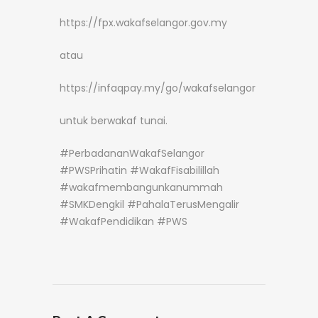
https://fpx.wakafselangor.gov.my
atau
https://infaqpay.my/go/wakafselangor
untuk berwakaf tunai.
#PerbadananWakafSelangor
#PWSPrihatin #WakafFisabilillah
#wakafmembangunkanummah
#SMKDengkil #PahalaTerusMengalir
#WakafPendidikan #PWS