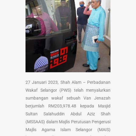
27 Januari 2023, Shah Alam – Perbadanan
Wakaf Selangor (PWS) telah menyalurkan
sumbangan wakaf sebuah Van Jenazah
berjumlah RM203,978.48 kepada Masjid
Sultan Salahuddin Abdul Aziz Shah
(MSSAAS) dalam Majlis Perutusan Pengerusi
Majlis Agama Islam Selangor (MAIS)