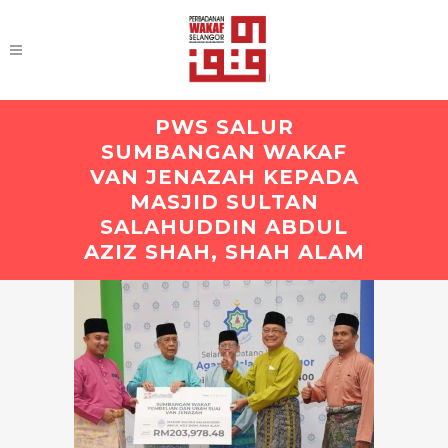
PWS SALUR
SUMBANGAN WAKAF
VAN JENAZAH KEPADA
MASJID SULTAN
SALAHUDDIN ABDUL
AZIZ SHAH, SHAH ALAM