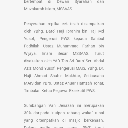
bertempat di Dewan Syarahan dan
Muzakarah Islam, MSSAAS.
Penyerahan replika cek telah disampaikan
oleh YBhg. Dato’ Haji Ibrahim bin Haji Md
Yusof, Pengerusi PWS kepada Sahibul
Fadhilah Ustaz Muhammad Farhan bin
Wijaya, Imam Besar MSSAAS. Turut
disaksikan oleh YAD Tan Sri Dato’ Seri Abdul
Aziz Mohd Yusof, Pengerusi MAIS, YBhg. Dr.
Haji Ahmad Shahir Makhtar, Setiausaha
MAIS dan YBrs. Ustaz Anuar Hamzah Tohar,
Timbalan Ketua Pegawai Eksekutif PWS.
Sumbangan Van Jenazah ini merupakan
30% daripada kutipan tabung wakaf tunai
yang ditempatkan di masjid berkenaan.
Dalam majlis yang sama, PWS turut