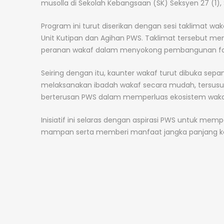
musolla di Sekolah Kebangsaan (SK) Seksyen 27 (1),
Program ini turut diserikan dengan sesi taklimat w
Unit Kutipan dan Agihan PWS. Taklimat tersebut m
peranan wakaf dalam menyokong pembangunan fasi
Seiring dengan itu, kaunter wakaf turut dibuka s
melaksanakan ibadah wakaf secara mudah, tersusu
berterusan PWS dalam memperluas ekosistem wakaf y
Inisiatif ini selaras dengan aspirasi PWS untuk m
mampan serta memberi manfaat jangka panjang ke