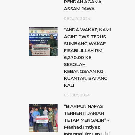
RENDAH AGAMA
ASSAM JAWA
09 JULY, 2024
“ANDA WAKAF, KAMI
AGIH” PWS TERUS
SUMBANG WAKAF
FISABILILLAH RM
6,270.00 KE
SEKOLAH
KEBANGSAAN KG.
KUANTAN, BATANG
KALI
05 JULY, 2024
“BIARPUN NAFAS
TERHENTI,JARIAH
TETAP MENGALIR” -
Maahad Imtiyaz
Integrasi Ilmuan Ulul