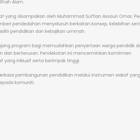
 Shah Alam.
akaf yang disampaikan oleh
Muhammad Suffian Assauri Omar
, P
emberi pendedahan menyeluruh berkaitan konsep, kelebihan ser
liti pendidikan dan kebajikan ummah.
epanjang program bagi memudahkan penyertaan warga pendidik 
n dan berterusan. Pendekatan ini mencerminkan komitmen
ang inklusif serta berimpak tinggi.
emperkasa pembangunan pendidikan melalui instrumen wakaf yan
pada komuniti.