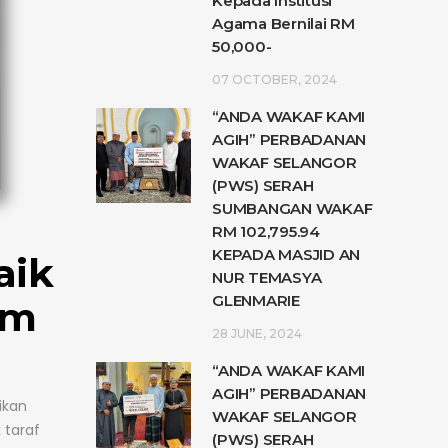
Kepada Institusi
Agama Bernilai RM
50,000-
07 OCTOBER, 2024
“ANDA WAKAF KAMI
AGIH” PERBADANAN
WAKAF SELANGOR
(PWS) SERAH
SUMBANGAN WAKAF
RM 102,795.94
KEPADA MASJID AN
aik
NUR TEMASYA
GLENMARIE
am
28 JUNE, 2024
“ANDA WAKAF KAMI
AGIH” PERBADANAN
ikan
WAKAF SELANGOR
 taraf
(PWS) SERAH