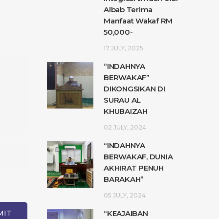
Albab Terima
Manfaat Wakaf RM
50,000-
17 JULY, 2025
“INDAHNYA
BERWAKAF”
DIKONGSIKAN DI
SURAU AL
KHUBAIZAH
02 JULY, 2024
“INDAHNYA
BERWAKAF, DUNIA
AKHIRAT PENUH
BARAKAH”
05 JULY, 2024
“KEAJAIBAN