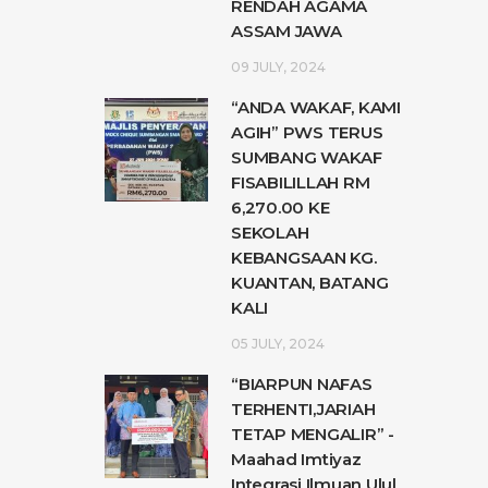
RENDAH AGAMA
ASSAM JAWA
09 JULY, 2024
“ANDA WAKAF, KAMI
AGIH” PWS TERUS
SUMBANG WAKAF
FISABILILLAH RM
6,270.00 KE
SEKOLAH
KEBANGSAAN KG.
KUANTAN, BATANG
KALI
05 JULY, 2024
“BIARPUN NAFAS
TERHENTI,JARIAH
TETAP MENGALIR” -
Maahad Imtiyaz
Integrasi Ilmuan Ulul