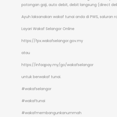
potongan gaji, auto debit, debit langsung (direct de
Ayuh laksanakan wakaf tunai anda di PWS, saluran ras
Layari Wakaf Selangor Online
https://fpx.wakafselangor.gov.my
atau
https://infaqpay.my/go/wakafselangor
untuk berwakaf tunai.
#wakafselangor
#wakaftunai
#wakafmembangunkanummah