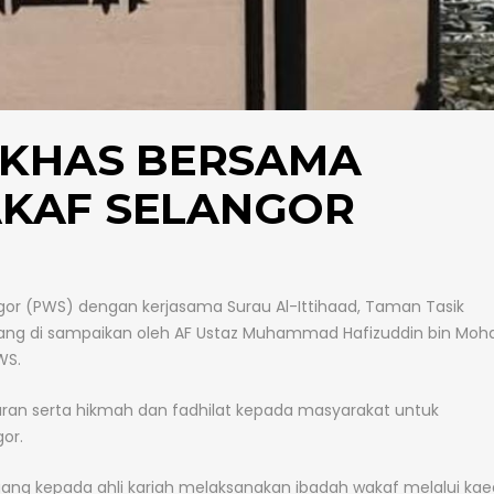
 KHAS BERSAMA
KAF SELANGOR
ngor (PWS) dengan kerjasama Surau Al-Ittihaad, Taman Tasik
yang di sampaikan oleh AF Ustaz Muhammad Hafizuddin bin Mo
WS.
aran serta hikmah dan fadhilat kepada masyarakat untuk
or.
uang kepada ahli kariah melaksanakan ibadah wakaf melalui ka