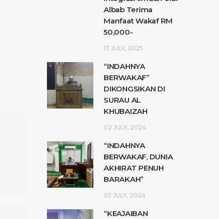
Albab Terima
Manfaat Wakaf RM
50,000-
17 JULY, 2025
“INDAHNYA
BERWAKAF”
DIKONGSIKAN DI
SURAU AL
KHUBAIZAH
02 JULY, 2024
“INDAHNYA
BERWAKAF, DUNIA
AKHIRAT PENUH
BARAKAH”
05 JULY, 2024
“KEAJAIBAN