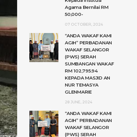
Kepada Institusi
Agama Bernilai RM
50,000-
07 OCTOBER, 2024
“ANDA WAKAF KAMI
AGIH” PERBADANAN
WAKAF SELANGOR
(PWS) SERAH
SUMBANGAN WAKAF
RM 102,795.94
KEPADA MASJID AN
NUR TEMASYA
GLENMARIE
28 JUNE, 2024
“ANDA WAKAF KAMI
AGIH” PERBADANAN
WAKAF SELANGOR
(PWS) SERAH