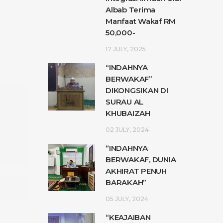
Albab Terima
Manfaat Wakaf RM
50,000-
17 JULY, 2025
“INDAHNYA
BERWAKAF”
DIKONGSIKAN DI
SURAU AL
KHUBAIZAH
02 JULY, 2024
“INDAHNYA
BERWAKAF, DUNIA
AKHIRAT PENUH
BARAKAH”
05 JULY, 2024
“KEAJAIBAN