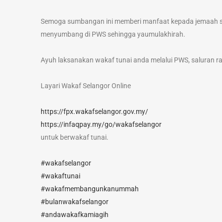
Semoga sumbangan ini memberi manfaat kepada jemaah su
menyumbang di PWS sehingga yaumulakhirah.
Ayuh laksanakan wakaf tunai anda melalui PWS, saluran ras
Layari Wakaf Selangor Online
https://fpx.wakafselangor.gov.my/
https://infaqpay.my/go/wakafselangor
untuk berwakaf tunai.
#wakafselangor
#wakaftunai
#wakafmembangunkanummah
#bulanwakafselangor
#andawakafkamiagih