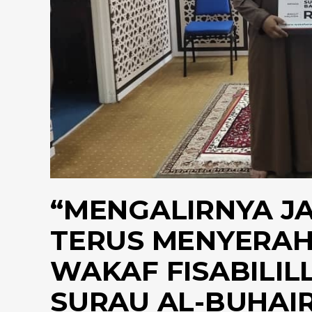
“MENGALIRNYA J
TERUS MENYERA
WAKAF FISABILIL
SURAU AL-BUHAI