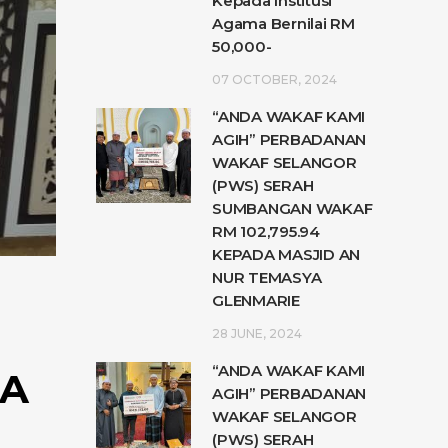
Kepada Institusi
Agama Bernilai RM
50,000-
07 OCTOBER, 2024
“ANDA WAKAF KAMI
AGIH” PERBADANAN
WAKAF SELANGOR
(PWS) SERAH
SUMBANGAN WAKAF
RM 102,795.94
KEPADA MASJID AN
NUR TEMASYA
GLENMARIE
28 JUNE, 2024
“ANDA WAKAF KAMI
DA
AGIH” PERBADANAN
WAKAF SELANGOR
(PWS) SERAH