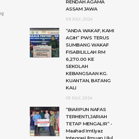
RENDAH AGAMA
ASSAM JAWA
ng
09 JULY, 2024
“ANDA WAKAF, KAMI
AGIH” PWS TERUS
SUMBANG WAKAF
FISABILILLAH RM
6,270.00 KE
SEKOLAH
KEBANGSAAN KG.
KUANTAN, BATANG
KALI
05 JULY, 2024
“BIARPUN NAFAS
TERHENTI,JARIAH
TETAP MENGALIR” -
Maahad Imtiyaz
Integrasi Ilmuan Ulul