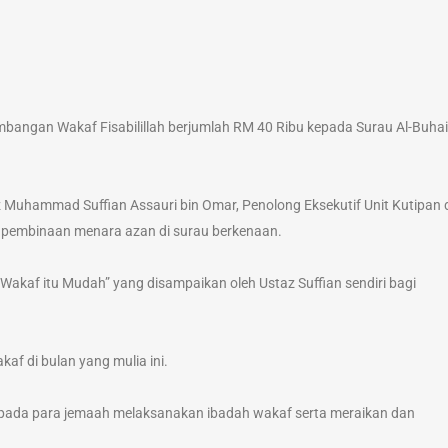
angan Wakaf Fisabilillah berjumlah RM 40 Ribu kepada Surau Al-Buhai
z Muhammad Suffian Assauri bin Omar, Penolong Eksekutif Unit Kutipan
 pembinaan menara azan di surau berkenaan.
“Wakaf itu Mudah” yang disampaikan oleh Ustaz Suffian sendiri bagi
af di bulan yang mulia ini.
kepada para jemaah melaksanakan ibadah wakaf serta meraikan dan