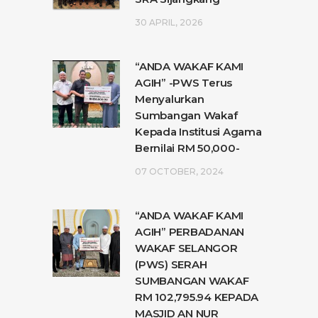
30 APRIL, 2026
“ANDA WAKAF KAMI
AGIH” -PWS Terus
Menyalurkan
Sumbangan Wakaf
Kepada Institusi Agama
Bernilai RM 50,000-
07 OCTOBER, 2024
“ANDA WAKAF KAMI
AGIH” PERBADANAN
WAKAF SELANGOR
(PWS) SERAH
SUMBANGAN WAKAF
RM 102,795.94 KEPADA
MASJID AN NUR