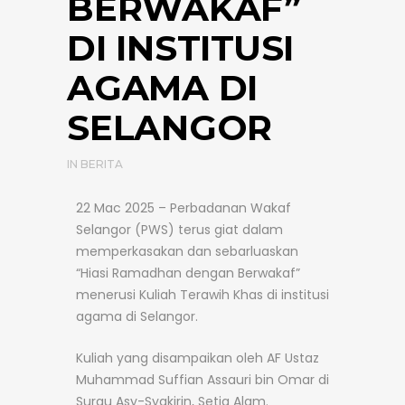
BERWAKAF”
DI INSTITUSI
AGAMA DI
SELANGOR
IN
BERITA
22 Mac 2025 – Perbadanan Wakaf
Selangor (PWS) terus giat dalam
memperkasakan dan sebarluaskan
“Hiasi Ramadhan dengan Berwakaf”
menerusi Kuliah Terawih Khas di institusi
agama di Selangor.
Kuliah yang disampaikan oleh AF Ustaz
Muhammad Suffian Assauri bin Omar di
Surau Asy-Syakirin, Setia Alam.