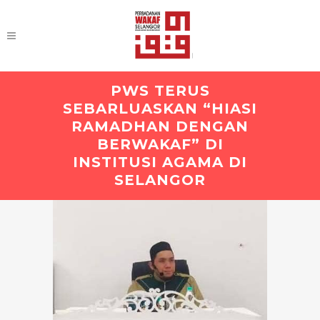
PWS TERUS
SEBARLUASKAN “HIASI
RAMADHAN DENGAN
BERWAKAF” DI
INSTITUSI AGAMA DI
SELANGOR