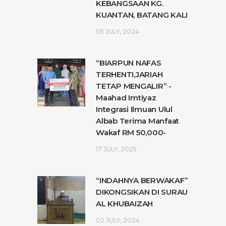
KEBANGSAAN KG.
KUANTAN, BATANG KALI
05 JULY, 2024
“BIARPUN NAFAS
TERHENTI,JARIAH
TETAP MENGALIR” -
Maahad Imtiyaz
Integrasi Ilmuan Ulul
Albab Terima Manfaat
Wakaf RM 50,000-
17 JULY, 2025
“INDAHNYA BERWAKAF”
DIKONGSIKAN DI SURAU
AL KHUBAIZAH
02 JULY, 2024