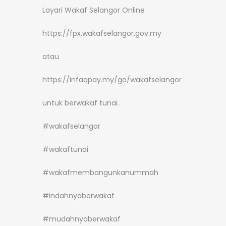
Layari Wakaf Selangor Online
https://fpx.wakafselangor.gov.my
atau
https://infaqpay.my/go/wakafselangor
untuk berwakaf tunai.
#wakafselangor
#wakaftunai
#wakafmembangunkanummah
#indahnyaberwakaf
#mudahnyaberwakaf