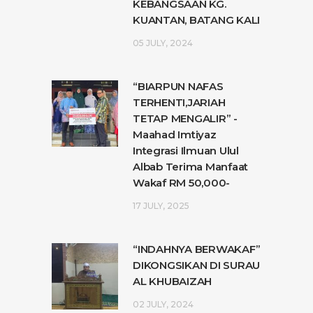
KEBANGSAAN KG.
KUANTAN, BATANG KALI
05 JULY, 2024
“BIARPUN NAFAS
TERHENTI,JARIAH
TETAP MENGALIR” -
Maahad Imtiyaz
Integrasi Ilmuan Ulul
Albab Terima Manfaat
Wakaf RM 50,000-
17 JULY, 2025
“INDAHNYA BERWAKAF”
DIKONGSIKAN DI SURAU
AL KHUBAIZAH
02 JULY, 2024