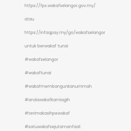
https://fpx.wakafselangor.gov.my/
atau
https://infaqpay.my/go/wakafselangor
untuk berwakaf tunai
#wakafselangor
#wakaftunai
#wakafmembangunkanummah
#andawakafkamiagih
#terimakasihpewakaf
#satuwakafsejutamanfaat