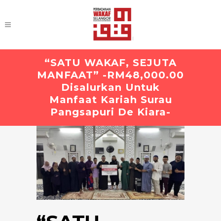
“SATU WAKAF, SEJUTA
MANFAAT” -RM48,000.00
Disalurkan Untuk
Manfaat Kariah Surau
Pangsapuri De Kiara-