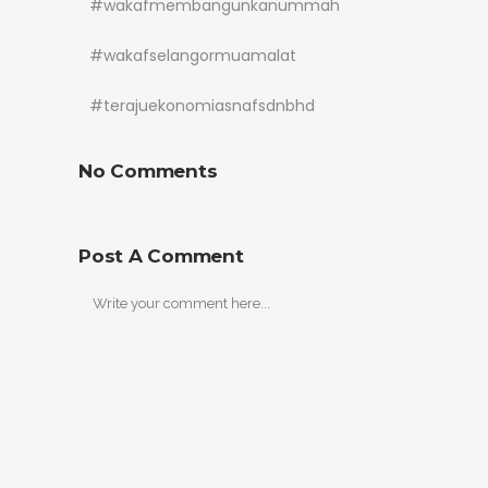
#wakafmembangunkanummah
#wakafselangormuamalat
#terajuekonomiasnafsdnbhd
No Comments
Post A Comment