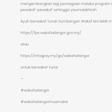
mengembangkan lagi perniagaan melalui program i-
pewakaf-pewakaf sehingga yaumulakhirah.
Ayuh berwakaf tunai! Sumbangan Wakaf kini lebih 
https://fpx.wakafselangor.gov.my/
atau
https://infaqpay.my/go/wakafselangor
untuk berwakaf tunai.
—
#wakafselangor
#wakafselangormuamalat