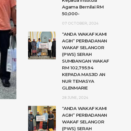
Kepada Institusi
Agama Bernilai RM
50,000-
07 OCTOBER, 2024
“ANDA WAKAF KAMI
AGIH” PERBADANAN
WAKAF SELANGOR
(PWS) SERAH
SUMBANGAN WAKAF
RM 102,795.94
KEPADA MASJID AN
NUR TEMASYA
GLENMARIE
28 JUNE, 2024
“ANDA WAKAF KAMI
AGIH” PERBADANAN
WAKAF SELANGOR
(PWS) SERAH