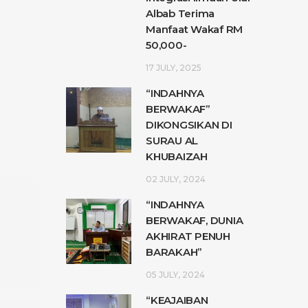
Albab Terima
Manfaat Wakaf RM
50,000-
17 JULY, 2025
“INDAHNYA
BERWAKAF”
DIKONGSIKAN DI
SURAU AL
KHUBAIZAH
02 JULY, 2024
“INDAHNYA
BERWAKAF, DUNIA
AKHIRAT PENUH
BARAKAH”
05 JULY, 2024
“KEAJAIBAN