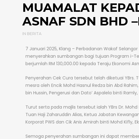
MUAMALAT KEPAD
ASNAF SDN BHD –P
IN
BERITA
7 Januari 2025, Klang – Perbadanan Wakaf Selango
menyerahkan sumbangan bagi tujuan Program i-Tek
berjumlah RM 130,000.00 kepada Teraju Ekonomi Asn
Penyerahan Cek Cura tersebut telah diketuai YBrs. 
mesra oleh Encik Mohd Hasnul Redza bin Abd Rahim, P
bin Hussin, Pengerusi dan Dato’ Aspalela binti Raml
Turut serta pada majlis tersebut ialah YBrs Dr. Mo
Tuan Haji Zaharuddin Alias, Ketua Jabatan Kewanga
Korporat PWS dan Cik Anis Amirah binti Mohd Kifly, E
Semoga penyerahan sumbangan ini dapat memberi