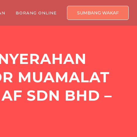
SUMBANG WAKAF
AN
BORANG ONLINE
ENYERAHAN
OR MUAMALAT
AF SDN BHD –