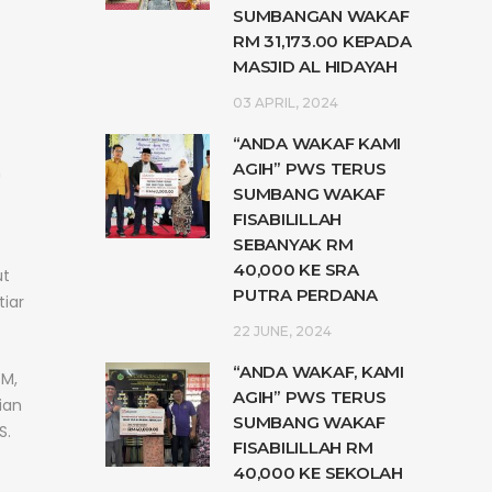
SUMBANGAN WAKAF
RM 31,173.00 KEPADA
MASJID AL HIDAYAH
03 APRIL, 2024
“ANDA WAKAF KAMI
AGIH” PWS TERUS
h
SUMBANG WAKAF
FISABILILLAH
SEBANYAK RM
40,000 KE SRA
ut
PUTRA PERDANA
tiar
22 JUNE, 2024
“ANDA WAKAF, KAMI
SM,
AGIH” PWS TERUS
ian
SUMBANG WAKAF
S.
FISABILILLAH RM
40,000 KE SEKOLAH