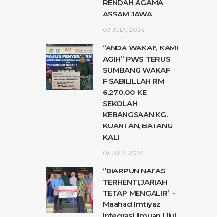
RENDAH AGAMA
ASSAM JAWA
09 JULY, 2024
“ANDA WAKAF, KAMI
AGIH” PWS TERUS
SUMBANG WAKAF
FISABILILLAH RM
6,270.00 KE
SEKOLAH
KEBANGSAAN KG.
KUANTAN, BATANG
KALI
05 JULY, 2024
“BIARPUN NAFAS
TERHENTI,JARIAH
TETAP MENGALIR” -
Maahad Imtiyaz
Integrasi Ilmuan Ulul