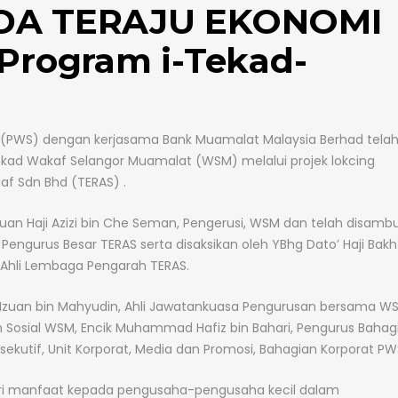
A TERAJU EKONOMI
rogram i-Tekad-
r (PWS) dengan kerjasama Bank Muamalat Malaysia Berhad tela
ad Wakaf Selangor Muamalat (WSM) melalui projek lokcing
af Sdn Bhd (TERAS) .
Tuan Haji Azizi bin Che Seman, Pengerusi, WSM dan telah disamb
engurus Besar TERAS serta disaksikan oleh YBhg Dato’ Haji Bakh
y, Ahli Lembaga Pengarah TERAS.
hd Izuan bin Mahyudin, Ahli Jawatankuasa Pengurusan bersama W
n Sosial WSM, Encik Muhammad Hafiz bin Bahari, Pengurus Bahag
ksekutif, Unit Korporat, Media dan Promosi, Bahagian Korporat PW
 manfaat kepada pengusaha-pengusaha kecil dalam