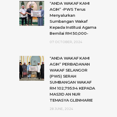
“ANDA WAKAF KAMI
AGIH” -PWS Terus
Menyalurkan
Sumbangan Wakaf
Kepada Institusi Agama
Bernilai RM 50,000-
07 OCTOBER, 2024
“ANDA WAKAF KAMI
AGIH” PERBADANAN
WAKAF SELANGOR
(PWS) SERAH
SUMBANGAN WAKAF
RM 102,795.94 KEPADA
MASJID AN NUR
TEMASYA GLENMARIE
28 JUNE, 2024