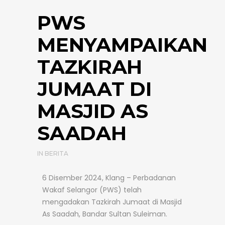
PWS
MENYAMPAIKAN
TAZKIRAH
JUMAAT DI
MASJID AS
SAADAH
IN
BERITA
6 Disember 2024, Klang – Perbadanan
Wakaf Selangor (PWS) telah
mengadakan Tazkirah Jumaat di Masjid
As Saadah, Bandar Sultan Suleiman.