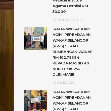
Kepada Institusi
Agama Bernilai RM
50,000-
07 OCTOBER, 2024
“ANDA WAKAF KAMI
AGIH” PERBADANAN
WAKAF SELANGOR
(PWS) SERAH
SUMBANGAN WAKAF
RM 102,795.94
KEPADA MASJID AN
NUR TEMASYA
GLENMARIE
28 JUNE, 2024
“ANDA WAKAF KAMI
AGIH” PERBADANAN
WAKAF SELANGOR
(PWS) SERAH