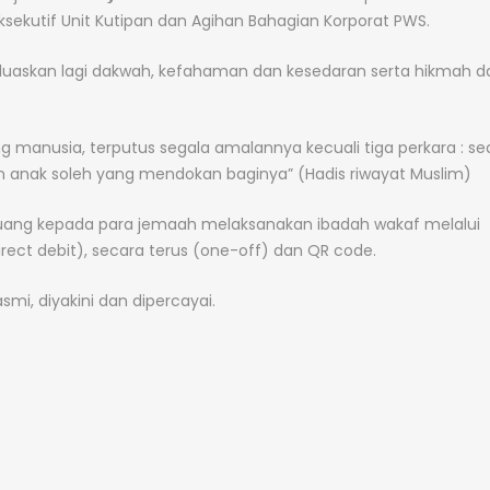
ekutif Unit Kutipan dan Agihan Bahagian Korporat PWS.
rluaskan lagi dakwah, kefahaman dan kesedaran serta hikmah d
 manusia, terputus segala amalannya kecuali tiga perkara : s
n anak soleh yang mendokan baginya” (Hadis riwayat Muslim)
luang kepada para jemaah melaksanakan ibadah wakaf melalui
irect debit), secara terus (one-off) dan QR code.
mi, diyakini dan dipercayai.