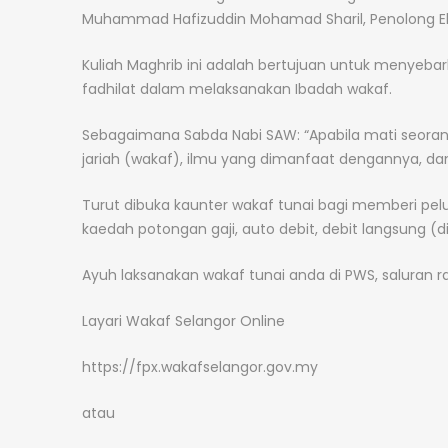
Muhammad Hafizuddin Mohamad Sharil, Penolong Eks
Kuliah Maghrib ini adalah bertujuan untuk menyeba
fadhilat dalam melaksanakan Ibadah wakaf.
Sebagaimana Sabda Nabi SAW: “Apabila mati seorang
jariah (wakaf), ilmu yang dimanfaat dengannya, da
Turut dibuka kaunter wakaf tunai bagi memberi pe
kaedah potongan gaji, auto debit, debit langsung (d
Ayuh laksanakan wakaf tunai anda di PWS, saluran ras
Layari Wakaf Selangor Online
https://fpx.wakafselangor.gov.my
atau