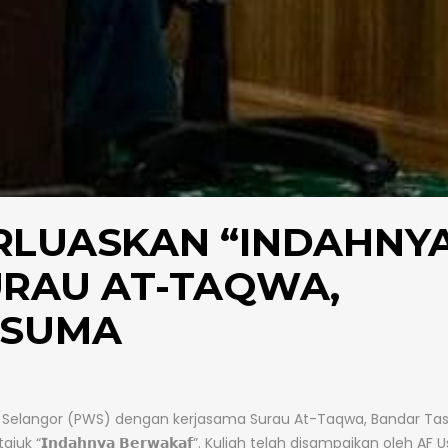
RLUASKAN “INDAHNY
URAU AT-TAQWA,
ESUMA
 Selangor (PWS) dengan kerjasama Surau At-Taqwa, Bandar Tas
𝗻𝗱𝗮𝗵𝗻𝘆𝗮 𝗕𝗲𝗿𝘄𝗮𝗸𝗮𝗳”. Kuliah telah disampaikan oleh AF 