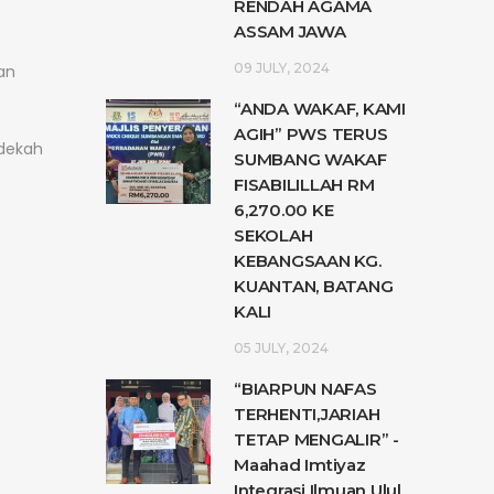
RENDAH AGAMA
ASSAM JAWA
09 JULY, 2024
an
“ANDA WAKAF, KAMI
AGIH” PWS TERUS
edekah
SUMBANG WAKAF
FISABILILLAH RM
6,270.00 KE
SEKOLAH
KEBANGSAAN KG.
KUANTAN, BATANG
KALI
05 JULY, 2024
“BIARPUN NAFAS
TERHENTI,JARIAH
TETAP MENGALIR” -
Maahad Imtiyaz
Integrasi Ilmuan Ulul