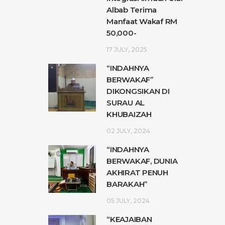
Albab Terima
Manfaat Wakaf RM
50,000-
17 JULY, 2025
“INDAHNYA
BERWAKAF”
DIKONGSIKAN DI
SURAU AL
KHUBAIZAH
02 JULY, 2024
“INDAHNYA
BERWAKAF, DUNIA
AKHIRAT PENUH
BARAKAH”
05 JULY, 2024
“KEAJAIBAN