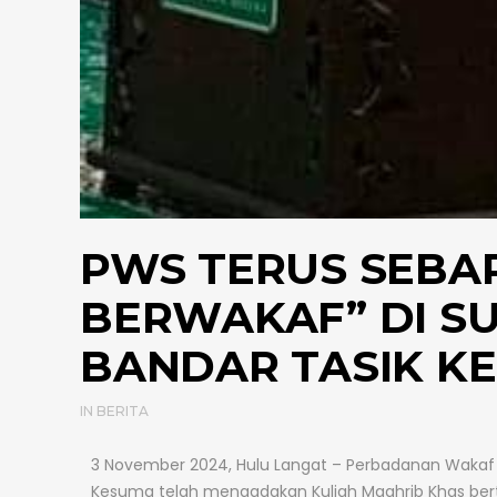
PWS TERUS SEBA
BERWAKAF” DI S
BANDAR TASIK K
IN
BERITA
3 November 2024, Hulu Langat – Perbadanan Wakaf
Kesuma telah mengadakan Kuliah Maghrib Khas bertajuk “