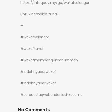
https://infaqpay.my/go/wakafselangor
untuk berwakaf tunai.
—
#wakafselangor
#wakaftunai
#wakafmembangunkanummah
#indahnyaberwakaf
#indahnyaberwakaf
#surauattaqwabandartasikkesuma
No Comments